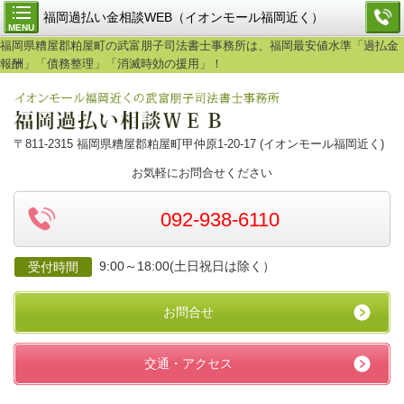
福岡過払い金相談WEB（イオンモール福岡近く）
MENU
福岡県糟屋郡粕屋町の武富朋子司法書士事務所は、福岡最安値水準「過払金
報酬」「債務整理」「消滅時効の援用」！
〒811-2315 福岡県糟屋郡粕屋町甲仲原1-20-17 (イオンモール福岡近く)
お気軽にお問合せください
092-938-6110
9:00～18:00(土日祝日は除く）
受付時間
お問合せ
交通・アクセス