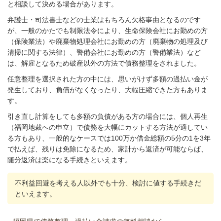
と相談して決める場合があります。
弁護士・司法書士などの士業はもちろん欠格事由となるのです
が、一般のかたでも制限法令により、生命保険会社にお勤めの方
（保険業法）や廃棄物処理会社にお勤めの方（廃棄物の処理及び
清掃に関する法律）、警備会社にお勤めの方（警備業法）など
は、解雇となるため破産以外の方法で債務整理をされました。
任意整理を選択された方の中には、思いがけず多額の過払い金が
発生しており、負債がなくなったり、大幅圧縮できた方もありま
す。
引き直し計算をしても多額の負債がある方の場合には、個人再生
（福岡地裁への申立）で債務を大幅にカットする方法が適してい
る方もあり、一般的なケースでは100万か借金総額の5分の1を3年
で払えば、残りは免除になるため、家計から返済が可能ならば、
随分返済は楽になる手続きといえます。
不利益回避を考える人以外でも十分、検討に値する手続きだ
といえます。