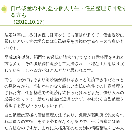
自己破産の不利益を個人再生・任意整理で回避す
る方も
（2012.10.17）
法定利率による引き直し計算をしても債務が多くて、借金返済は
厳しいという方の場合には自己破産をお勧めするケースも多いも
のです。
平成18年以降、福岡でも過払い請求だけでなく任意整理をされた
方も多く、その後順調に返済して完済され、平穏な生活を取り戻
していらっしゃる方がほとんどだと思われます。
でも、なかには今より返済額が減ればきっと返済できるだろうと
の見込みから、当初からかなり厳しい支払い条件での任意整理を
された方、任意整理での返済は終わったけれどまた、借り入れの
必要が出てきて、新たな借金は返済できず、やむなく自己破産を
選択する方もいらっしゃいます。
自己破産は究極の債務整理方法であり、免責が裁判所で認められ
れば借金の支払いをする必要がなくなるので、生活再建には適し
た方法なのですが、まれに欠格条項のため別の債務整理をご本人