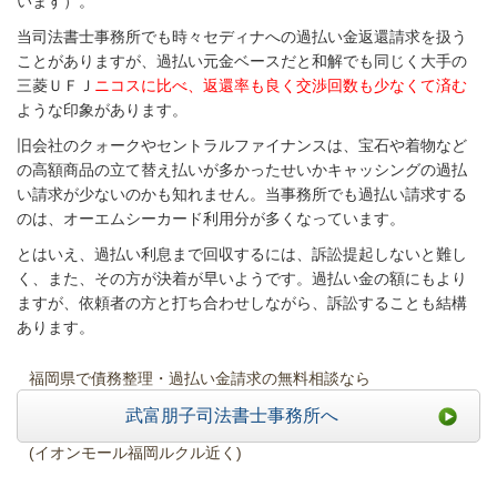
います）。
当司法書士事務所でも時々セディナへの過払い金返還請求を扱う
ことがありますが、過払い元金ベースだと和解でも同じく大手の
三菱ＵＦＪ
ニコスに比べ、返還率も良く交渉回数も少なくて済む
ような印象があります。
旧会社のクォークやセントラルファイナンスは、宝石や着物など
の高額商品の立て替え払いが多かったせいかキャッシングの過払
い請求が少ないのかも知れません。
当事務所でも過払い請求する
のは、オーエムシーカード利用分が多くなってい
ます。
とはいえ、過払い利息まで回収するには、訴訟提起しないと難し
く、また、その方が決着が早いようです。
過払い金の額にもより
ますが、依頼者の方と打ち合わせしながら、訴訟することも結構
あります。
福岡県で債務整理・過払い金請求の無料相談なら
武富朋子司法書士事務所へ
(イオンモール福岡ルクル近く)