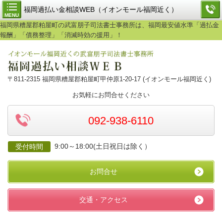
福岡過払い金相談WEB（イオンモール福岡近く）
MENU
福岡県糟屋郡粕屋町の武富朋子司法書士事務所は、福岡最安値水準「過払金
報酬」「債務整理」「消滅時効の援用」！
〒811-2315 福岡県糟屋郡粕屋町甲仲原1-20-17 (イオンモール福岡近く)
お気軽にお問合せください
092-938-6110
9:00～18:00(土日祝日は除く）
受付時間
お問合せ
交通・アクセス