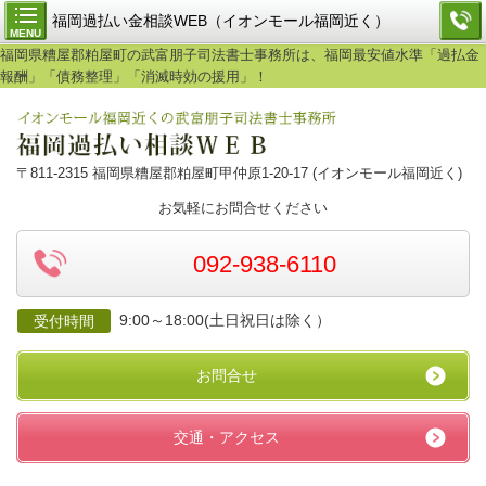
福岡過払い金相談WEB（イオンモール福岡近く）
MENU
福岡県糟屋郡粕屋町の武富朋子司法書士事務所は、福岡最安値水準「過払金
報酬」「債務整理」「消滅時効の援用」！
〒811-2315 福岡県糟屋郡粕屋町甲仲原1-20-17 (イオンモール福岡近く)
お気軽にお問合せください
092-938-6110
9:00～18:00(土日祝日は除く）
受付時間
お問合せ
交通・アクセス