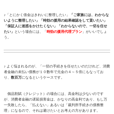
♪
「とにかく借金はきれいに整理したい」
「ご家族には、わからな
いように整理したい」「時効の援用の結果確認をして貰いたい」
「保証人に迷惑をかけたくない」「わからないので、一切を任せ
たい」
という場合には、「
時効の援用代理プラン
」がいいでしょ
う。
♪
よく悩まれるのが、「一切の手続きを任せたいのだけれど、消費
者金融の未払い債務が１０数年で元金の４～５倍にもなってお
り、
数百万
になるというケースです。
個品割賦（クレジット）の場合には、高金利は少ないのです
が、消費者金融の遅延損害金は、かなりの高金利であり、もし万
一失敗したら、「払えない」あるいは「裁判所手続きの債務整
理」になるので、それは避けたいとお考えの方があります。