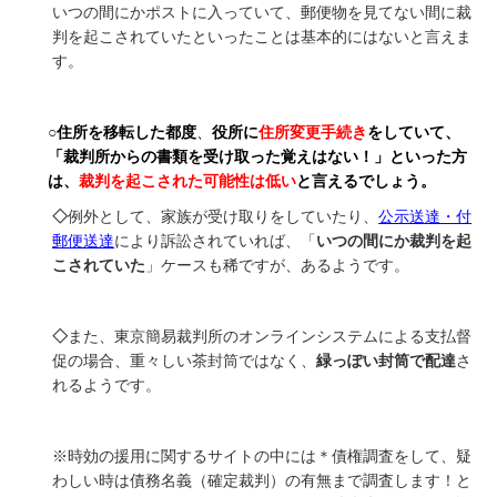
いつの間にかポストに入っていて、郵便物を見てない間に裁
判を起こされていたといったことは基本的にはないと言えま
す。
○
住所を移転した都度
、
役所に
住所変更手続き
をしていて、
「裁判所からの書類を受け取った覚えはない！」といった方
は、
裁判を起こされた可能性は低い
と言えるでしょう。
◇
例外として、家族が受け取りをしていたり、
公示送達・付
郵便送達
により訴訟されていれば、「
いつの間にか裁判を起
こされていた
」ケースも稀ですが、あるようです。
◇
また、東京簡易裁判所のオンラインシステムによる支払督
促の場合、重々しい茶封筒ではなく、
緑っぽい封筒で配達
さ
れるようです。
※時効の援用に関するサイトの中には＊債権調査をして、疑
わしい時は債務名義（確定裁判）の有無まで調査します！と