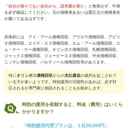
「
自分が借りてない会社から、請求書が来た
」と無視せず、中身
を必ず確認してください。元の債権者あるいは委託元の債権者名
が書いてあるはずです。
具体的には アイ・アール債権回収、アウロラ債権回収、アビリ
オ債権回収、エイチ・エス債権回収、エム・アール債権回収、エ
ム・テー・ケー債権回収、オリンポス債権回収、札幌債権回収、
ジャックス債権回収、ジェーピーエヌ債権回収、中央債権回収、
ニッテレ債権回収、パルティール債権回収等があります。
特に
オリンポス債権回収
からの
支払督促
の裁判を起こされて
いる方が多いようです。時効援用の可能性があれば、必ず対
応されるか専門家に相談されることをお勧めします。
時効の援用を依頼すると、料金（費用）はいくら
かかりますか？
「時効援用代理プランは、１社30,000円」