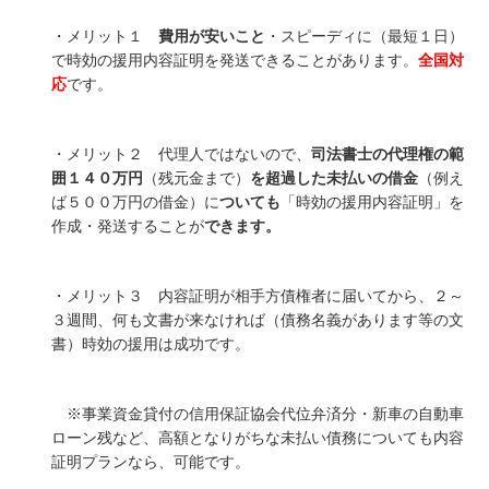
・メリット１
費用が安いこと
・スピーディに（最短１日）
で時効の援用内容証明を発送できることがあります。
全国対
応
です。
・メリット２ 代理人ではないので、
司法書士の代理権の範
囲１４０万円
（残元金まで）
を超過した未払いの借金
（例え
ば５００万円の借金）に
ついても
「時効の援用内容証明」を
作成・発送することが
できます。
・メリット３ 内容証明が相手方債権者に届いてから、２～
３週間、何も文書が来なければ（債務名義があります等の文
書）時効の援用は成功です。
※事業資金貸付の信用保証協会代位弁済分・新車の自動車
ローン残など、高額となりがちな未払い債務についても内容
証明プランなら、可能です。