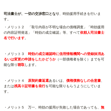
司法書士が、一切の交渉窓口となり
、時効援用手続きを行いま
す。
・メリット２ 「取引内容が不明な場合の債権調査」「時効援用
の内容証明発送」「時効の成立確認」等、すべて
依頼人司法書士
名で行います
。
・メリット３
時効の成立確認時に信用情報機関への登録抹消あ
るいは変更の申請をしたかどうか
（一部債権者を除く）までを可
能な限り
聴取
します。
・メリット４
原契約書返還
あるいは
、
債権債務なしの合意書
、
または
残高０証明書を発行
を可能な限りもらうようにしていま
す。
・メリット５ 万一、時効の援用が失敗した場合であっても、
無