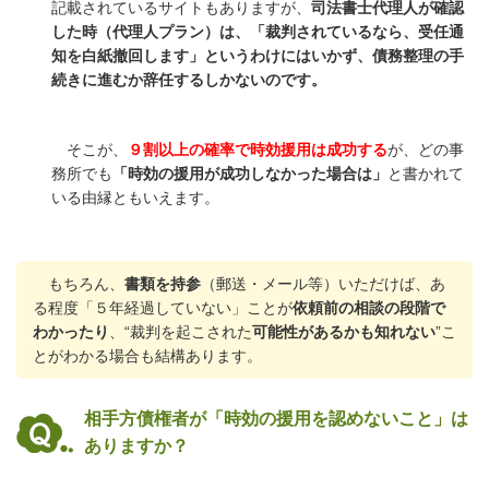
記載されているサイトもありますが、
司法書士代理人が確認
した時（代理人プラン）は、「裁判されているなら、受任通
知を白紙撤回します」というわけにはいかず、債務整理の手
続きに進むか辞任するしかないのです。
そこが、
９割以上の確率で時効援用は成功する
が、どの事
務所でも
「時効の援用が成功しなかった場合は」
と書かれて
いる由縁ともいえます。
もちろん、
書類を持参
（郵送・メール等）いただけば、あ
る程度「５年経過していない」ことが
依頼前の相談の段階で
わかったり
、“裁判を起こされた
可能性があるかも知れない
”こ
とがわかる場合も結構あります。
相手方債権者が「時効の援用を認めないこと」は
ありますか？