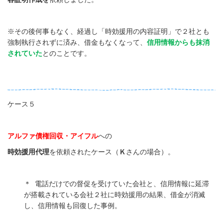
※その後何事もなく、経過し「時効援用の内容証明」で２社とも
強制執行されずに済み、借金もなくなって、
信用情報からも抹消
されていた
とのことです。
ケース５
アルファ債権回収・アイフル
への
時効援用代理
を依頼されたケース（
Ｋ
さんの場合）。
＊
電話だけでの督促を受けていた会社と、信用情報に延滞
が搭載されている会社２社に時効援用の結果、借金が消滅
し、信用情報も回復した事例。