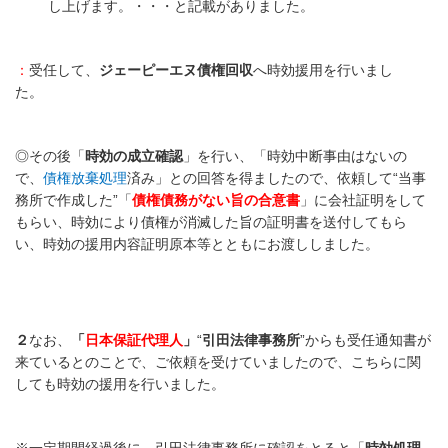
し上げます。・・・と記載がありました。
：
受任して、
ジェーピーエヌ債権回収
へ時効援用を行いまし
た。
◎
その後「
時効の成立確認
」を行い、「時効中断事由はないの
で、
債権放棄処理
済み」との回答を得ましたので、依頼して“当事
務所で作成した”「
債権債務がない旨の合意書
」に会社証明をして
もらい、時効により債権が消滅した旨の証明書を送付してもら
い、時効の援用内容証明原本等とともにお渡ししました。
２
なお、
「
日本保証代理人
」
“
引田法律事務所
”からも受任通知書が
来ているとのことで、ご依頼を受けていましたので、こちらに関
しても時効の援用を行いました。