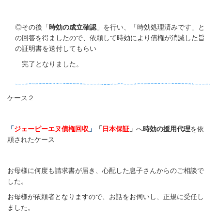
◎
その後「
時効の成立確認
」を行い、「時効処理済みです」と
の回答を得ましたので、依頼して時効により債権が消滅した旨
の証明書を送付してもらい
完了となりました。
ケース２
「
ジェーピーエヌ債権回収
」
「
日本保証
」
へ
時効の援用代理
を依
頼されたケース
お母様に何度も請求書が届き、心配した息子さんからのご相談で
した。
お母様が依頼者となりますので、お話をお伺いし、正規に受任し
ました。