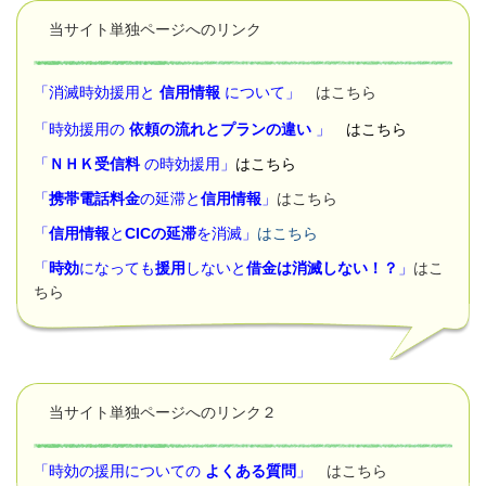
当サイト単独ページへのリンク
「消滅時効援用と
信用情報
について」
はこちら
「時効援用の
依頼の流れとプランの違い
」
はこちら
「
ＮＨＫ受信料
の時効援用」
はこちら
「
携帯電話料金
の延滞と
信用情報
」
はこちら
「
信用情報
と
CICの延滞
を消滅」
はこちら
「
時効
になっても
援用
しないと
借金は消滅しない！？
」
はこ
ちら
当サイト単独ページへのリンク２
「時効の援用についての
よくある質問
」
はこちら