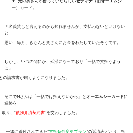
★
元の奥さんが使っていたらしい
セディナ
（旧
オーエムシ
ー
）カード。
＊名義貸しと言えるのかも知れませんが、支払わないといけない
と
思い、毎月、きちんと奥さんにお金をわたしていたそうです。
しかし、いつの間にか、延滞になっており「一括で支払うよう
に」
との請求書が届くようになりました。
そこで
N
さんは「一括では払えないから」と
オーエムシーカード
に
連絡を
取り、“
債務弁済契約書
”を交わしました。
一緒に送付されてきた“
支払条件変更プラン
”の返済表どおり、払