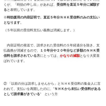
くが、「時効の申し出」があれば、
受信料を直近５年分に減額す
る
と表明しています。
※
時効援用の内容証明で、直近５年分ＮＨＫ受信料のみの支払い
となります
。
（５年以前の受信料支払い義務は消滅します。）
内容証明の発送で、請求された受信料の５年経過分を除き、支
払義務が消滅するので、
１０年分や２０年分など多額のＮＨＫ受
信料を請求されている方
にとっては、
かなりの減額
となり大変喜
ばれています。
②
「以前の分は請求しませんから」とＮＨＫ受信料の集金人に言
われて、支払いを再開したのに、”
ＮＨＫから未払い受信料がある
として請求書がきている
”
という方