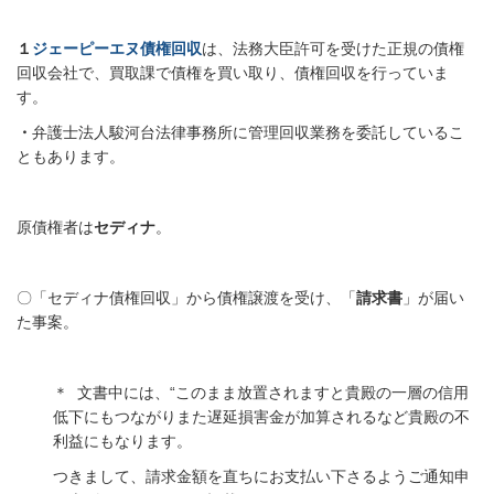
１
ジェーピーエヌ債権回収
は、法務大臣許可を受けた正規の債権
回収会社で、買取課で債権を買い取り、債権回収を行っていま
す。
・
弁護士法人駿河台法律事務所に管理回収業務を委託しているこ
ともあります。
原債権者は
セディナ
。
〇「セディナ債権回収」から債権譲渡を受け、「
請求書
」が届い
た事案。
＊
文書中には、“このまま放置されますと貴殿の一層の信用
低下にもつながりまた遅延損害金が加算されるなど貴殿の不
利益にもなります。
つきまして、請求金額を直ちにお支払い下さるようご通知申