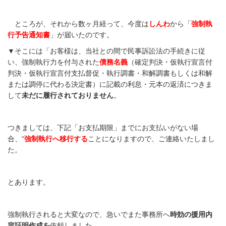
ところが、それから数ヶ月経って、今度は
しんわ
から「
強制執
行予告通知書
」が届いたのです。
▼そこには「お客様は、当社との間で民事訴訟法の手続きに従
い、強制執行力を付与された
債務名義
（確定判決・仮執行宣言付
判決・仮執行宣言付支払督促・執行調書・和解調書もしくは和解
または調停に代わる決定書）に記載の利息・元本の返済につきま
して
未だに履行されておりません
。
つきましては、下記「お支払期限」までにお支払いがない場
合、“
強制執行へ移行する
ことになりますので、ご連絡いたしまし
た。
とあります。
強制執行されると大変なので、急いでまた事務所へ
時効の援用内
容証明作成を
依頼しました。