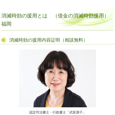
消滅時効の援用とは
（借金の消滅時効援用）
福岡
消滅時効の援用内容証明（相談無料）
認定司法書士・行政書士「武富朋子」