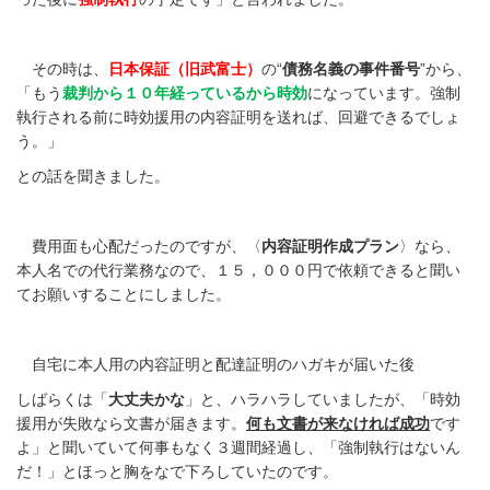
その時は、
日本保証（旧武富士）
の“
債務名義の事件番号
”から、
「もう
裁判から１０年経っているから時効
になっています。強制
執行される前に時効援用の内容証明を送れば、回避できるでしょ
う。」
との話を聞きました。
費用面も心配だったのですが、〈
内容証明作成プラン
〉なら、
本人名での代行業務なので、１５，０００円で依頼できると聞い
てお願いすることにしました。
自宅に本人用の内容証明と配達証明のハガキが届いた後
しばらくは「
大丈夫かな
」と、ハラハラしていましたが、「時効
援用が失敗なら文書が届きます。
何も文書が来なければ成功
です
よ」と聞いていて何事もなく３週間経過し、「強制執行はないん
だ！」とほっと胸をなで下ろしていたのです。