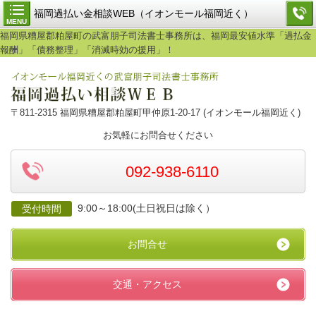
福岡過払い金相談WEB（イオンモール福岡近く）
MENU
福岡県糟屋郡粕屋町の武富朋子司法書士事務所は、福岡最安値水準「過払金
報酬」「債務整理」「消滅時効の援用」！
〒811-2315 福岡県糟屋郡粕屋町甲仲原1-20-17 (イオンモール福岡近く)
お気軽にお問合せください
092-938-6110
9:00～18:00(土日祝日は除く）
受付時間
お問合せ
交通・アクセス