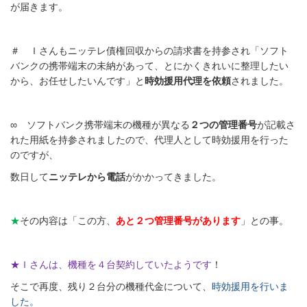
が届きます。
＃
Ｉさんもニッテレ債権回収からの請求書を持参され「ソフト
バンクの携帯端末の未納があって、とにかくきれいに整理したい
から、お任せしたいんです」と
時効援用代理を依頼
されました。
∞
ソフトバンク携帯端末の機種が異なる
２つの管理番号
が記載さ
れた用紙を持参されましたので、代理人として時効援用を行った
のですが、
数日して
ニッテレから電話
がかかってきました。
★
その内容は「この方、
あと２つ管理番号があります
」との事。
★Ｉさんは、機種を４台契約していたようです
！
そこで再度、残り２台分の機種代金について、
時効援用を行いま
した。