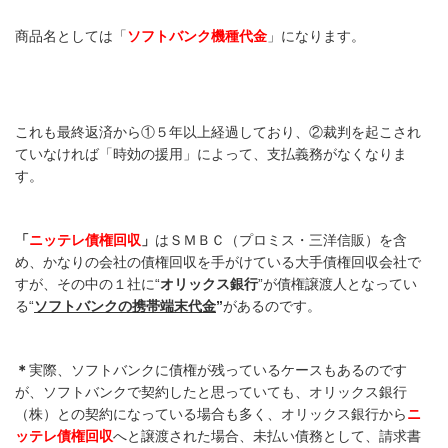
商品名としては「
ソフトバンク機種代金
」になります。
これも最終返済から①５年以上経過しており、②裁判を起こされ
ていなければ
「時効の援用」によって、支払義務がなくなりま
す
。
「
ニッテレ債権回収
」
はＳＭＢＣ（プロミス・三洋信販）を含
め、かなりの会社の債権回収を手がけている大手債権回収会社で
すが、その中の１社に“
オリックス銀行
”が債権譲渡人となってい
る“
ソフトバンクの携帯端末代金
”
があるのです。
＊
実際、ソフトバンクに債権が残っているケースもあるのです
が、ソフトバンクで契約したと思っていても、オリックス銀行
（株）との契約になっている場合も多く、オリックス銀行から
ニ
ッテレ債権回収
へと譲渡された場合、未払い債務として、請求書