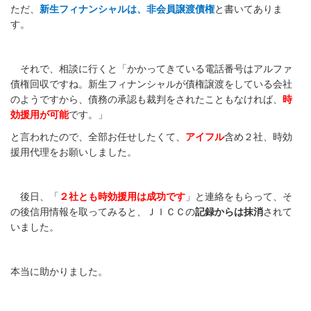
ただ、
新生フィナンシャルは、非会員譲渡債権
と書いてありま
す。
それで、相談に行くと「かかってきている電話番号はアルファ
債権回収ですね。新生フィナンシャルが債権譲渡をしている会社
のようですから、債務の承認も裁判をされたこともなければ、
時
効援用が可能
です。」
と言われたので、全部お任せしたくて、
アイフル
含め２社、時効
援用代理をお願いしました。
後日、「
２社とも時効援用は成功です
」と連絡をもらって、そ
の後信用情報を取ってみると、ＪＩＣＣの
記録からは抹消
されて
いました。
本当に助かりました。