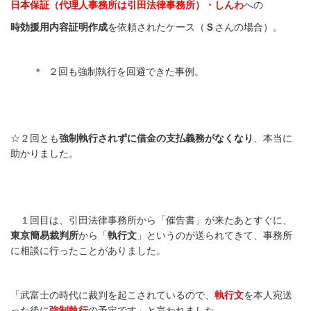
日本保証（代理人事務所は引田法律事務所）・しんわ
への
時効援用内容証明作成
を依頼されたケース（
Ｓ
さんの場合）。
＊
２回も強制執行を回避できた事例
。
☆
２回とも
強制執行されずに借金の支払義務がなくなり
、本当に
助かりました。
１回目は、引田法律事務所から「催告書」が来たあとすぐに、
東京簡易裁判所
から「
執行文
」というのが送られてきて、事務所
に相談に行ったことがありました。
「武富士の時代に裁判を起こされているので、
執行文
を本人宛送
った後に
強制執行
の予定です」と言われました。