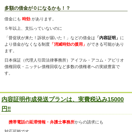
多額の借金が０になるかも！？
借金にも
時効
があります。
５年以上、支払っていないのに
「督促状が来た！
訴状が届いた！」などの
借金は
「
内容証明」
に
より
借金がなくなる制度
「消滅時効の援用」
ができる可能があり
ます。
日本保証（代理人引田法律事務所）アイフル・アコム・アビリオ
債権回収・ニッテレ債権回収など多数の債権者への実績豊富で
す。
内容証明作成発送プランは、実費税込み15000
円‼
携帯電話の延滞情報・弁護士事務所
からの請求にも
対応可能です。