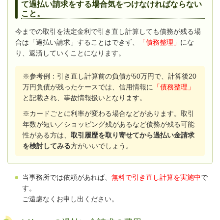
て過払い請求をする場合気をつけなければならない
こと。
今までの取引を法定金利で引き直し計算しても債務が残る場
合は「過払い請求」することはできず、
「債務整理」
にな
り、返済していくことになります。
※参考例
：
引き直し計算前の負債が50万円で、計算後20
万円負債が残ったケースでは、信用情報に
「債務整理」
と記載され、事故情報扱いとなります。
※カードごとに利率が変わる場合などがあります。取引
年数が短い／ショッピング残があるなど債務が残る可能
性がある方は、
取引履歴を取り寄せてから過払い金請求
を検討してみる
方がいいでしょう。
当事務所では依頼があれば、
無料で引き直し計算を実施中
で
す。
ご遠慮なくお申し出ください。