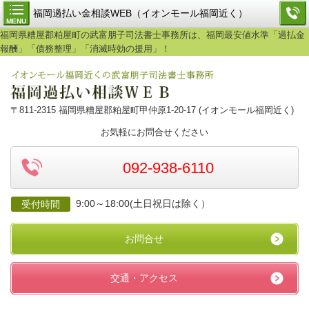
福岡過払い金相談WEB（イオンモール福岡近く）
MENU
福岡県糟屋郡粕屋町の武富朋子司法書士事務所は、福岡最安値水準「過払金
報酬」「債務整理」「消滅時効の援用」！
〒811-2315 福岡県糟屋郡粕屋町甲仲原1-20-17 (イオンモール福岡近く)
お気軽にお問合せください
092-938-6110
9:00～18:00(土日祝日は除く）
受付時間
お問合せ
交通・アクセス