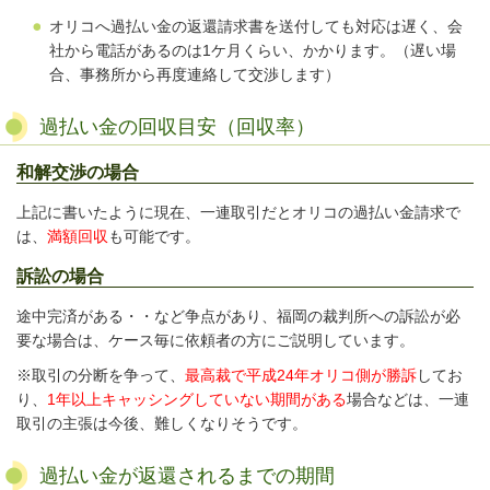
オリコへ過払い金の返還請求書を送付しても対応は遅く、会
社から電話があるのは1ケ月くらい、かかります。（遅い場
合、事務所から再度連絡して交渉します）
過払い金の回収目安（回収率）
和解交渉の場合
上記に書いたように現在、一連取引だとオリコの過払い金請求で
は、
満額回収
も可能です。
訴訟の場合
途中完済がある・・など争点があり、福岡の裁判所への訴訟が必
要な場合は、ケース毎に依頼者の方にご説明しています。
※
取引の分断を争って、
最高裁で平成24年オリコ側が勝訴
してお
り、
1年以上キャッシングしていない期間がある
場合などは、一連
取引の主張は今後、難しくなりそうです。
過払い金が返還されるまでの期間