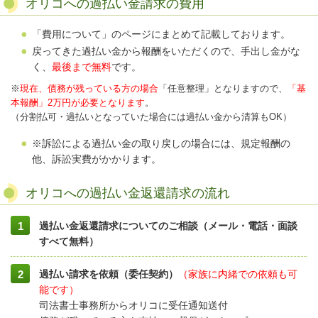
オリコへの過払い金請求の費用
「費用について」のページにまとめて記載しております。
戻ってきた過払い金から報酬をいただくので、手出し金がな
く、
最後まで無料
です。
※
現在、債務が残っている方の場合
「任意整理」となりますので、
「基
本報酬」2万円が必要となります
。
（分割払可・過払いとなっていた場合には過払い金から清算もOK）
※訴訟による過払い金の取り戻しの場合には、規定報酬の
他、訴訟実費がかかります。
オリコへの過払い金返還請求の流れ
過払い金返還請求についてのご相談（メール・電話・面談
すべて無料）
過払い請求を依頼（委任契約）
（家族に内緒での依頼も可
能です）
司法書士事務所からオリコに受任通知送付