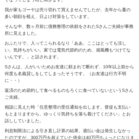
我が家もゴーヤは売り切れて買えませんでしたが、去年から蔓の
多い朝顔を植え、日よけ対策をしています。
そんな中、数ヶ月前に債務整理の依頼をされたSさんご夫婦が事務
所に見えました。
おふたりで、入ってこられるなり「ああ、ここはとっても涼し
い。気持ちがいい。家では電気代節約のため、扇風機もつけてな
いんです。」と話されます。
Sさんは、人がいいためお友達に頼まれて断れず、10年以上前から
何度も名義貸しをしてしまったそうです。
（お友達は行方不明
に・・）
返済のため節約して食べるものもろくに食べていないというSさん
ご夫婦。
相談に見えた時「任意整理の受任通知を出します。督促も支払い
もとまりますから、ゆっくり気持ちを落ち着けてください」とお
話ししていました。
利息制限法による引き直し計算の結果、過払い金は発生しなかっ
たのですが、300万円を超えていた借金は40万円ちょっとになりま