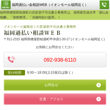
福岡過払い金相談WEB（イオンモール福岡近く）
MENU
福岡県糟屋郡粕屋町の武富朋子司法書士事務所は、福岡最安値水準「過払金
報酬」「債務整理」「消滅時効の援用」！
〒811-2315 福岡県糟屋郡粕屋町甲仲原1-20-17 (イオンモール福岡近く)
お気軽にお問合せください
092-938-6110
9:00～18:00(土日祝日は除く）
受付時間
お問合せ
交通・アクセス