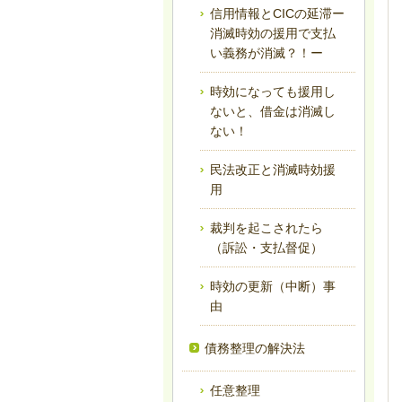
信用情報とCICの延滞ー
消滅時効の援用で支払
い義務が消滅？！ー
時効になっても援用し
ないと、借金は消滅し
ない！
民法改正と消滅時効援
用
裁判を起こされたら
（訴訟・支払督促）
時効の更新（中断）事
由
債務整理の解決法
任意整理