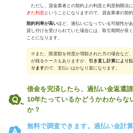
ただし、貸金業者との契約上の利息と利息制限法に
ぎた利息
ということになりますので、
貸金業者の契
契約利率が高い
ほど、過払いになっている可能性が
貸し付けを受けられていた場合には、取引期間が長
ことになります。
※また、限度額を何度か増額された方の場合など、
が残るケースもありますが、
引き直し計算により
ります
ので、支払いはかなり楽になります。
借金を完済したら、過払い金返還
10年たっているかどうかわからな
か？
無料で調査できます。過払い金計