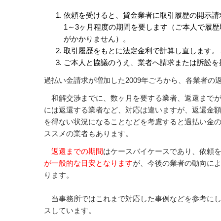
依頼を受けると、貸金業者に取引履歴の開示請
1～3ヶ月程度の期間を要します（ご本人で履
がかかりません）。
取引履歴をもとに法定金利で計算し直します。
ご本人と協議のうえ、業者へ請求または訴訟を
過払い金請求が増加した2009年ごろから、各業者の
和解交渉までに、数ヶ月を要する業者、返還までが
には返還する業者など、対応は違いますが、返還金
を得ない状況になることなどを考慮すると過払い金
ススメの業者もあります。
返還までの期間
はケースバイケースであり、依頼
が一般的な目安となります
が、今後の業者の動向に
ります。
当事務所ではこれまで対応した事例などを参考にし
スしています。