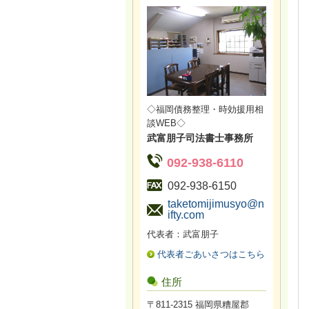
◇福岡債務整理・時効援用相
談WEB◇
武富朋子司法書士事務所
092-938-6110
092-938-6150
taketomijimusyo@n
ifty.com
代表者：武富朋子
代表者ごあいさつはこちら
住所
〒811-2315 福岡県糟屋郡