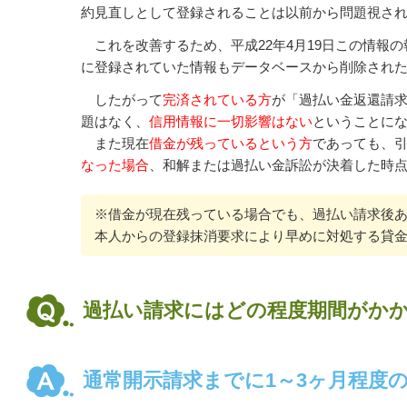
約見直しとして登録されることは以前から問題視さ
これを改善するため、平成22年4月19日この情報
に登録されていた情報もデータベースから削除され
したがって
完済されている方
が「過払い金返還請
題はなく、
信用情報に一切影響はない
ということに
また現在
借金が残っているという方
であっても、
なった場合
、和解または過払い金訴訟が決着した時
※借金が現在残っている場合でも、過払い請求後
本人からの登録抹消要求により早めに対処する貸
過払い請求にはどの程度期間がか
通常開示請求までに1～3ヶ月程度