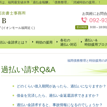
所は、福岡最安値水準「過払金報酬」「債務整理」「消滅時効の援用」！
お気軽にお問
092-9
9:00～18:
受付時間
17 (イオンモール福岡近く)
各社の
過払い＆
過払い金請求とは？
時効の援用
過払い対応
時効援用ブロ
福岡債務整理と時効援用の
過払い請求Q&A
どのくらい借入期間があったら、過払いになりますか？
借金を完済したら、過払い金返還請求できますか？
過払い金請求すると、事故情報になるのでしょうか？