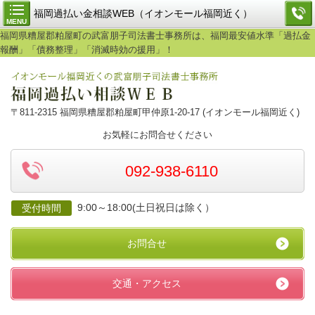
福岡過払い金相談WEB（イオンモール福岡近く）
MENU
福岡県糟屋郡粕屋町の武富朋子司法書士事務所は、福岡最安値水準「過払金
報酬」「債務整理」「消滅時効の援用」！
〒811-2315 福岡県糟屋郡粕屋町甲仲原1-20-17 (イオンモール福岡近く)
お気軽にお問合せください
092-938-6110
9:00～18:00(土日祝日は除く）
受付時間
お問合せ
交通・アクセス