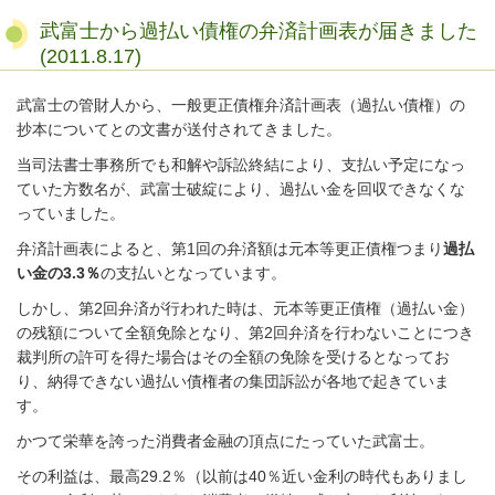
武富士から過払い債権の弁済計画表が届きました
(2011.8.17)
武富士の管財人から、一般更正債権弁済計画表（過払い債権）の
抄本についてとの文書が送付されてきました。
当司法書士事務所でも和解や訴訟終結により、支払い予定になっ
ていた方数名が、武富士破綻により、過払い金を回収できなくな
っていました。
弁済計画表によると、第1回の弁済額は元本等更正債権つまり
過払
い金の3.3％
の支払いとなっています。
しかし、第2回弁済が行われた時は、元本等更正債権（過払い金）
の残額について全額免除となり、第2回弁済を行わないことにつき
裁判所の許可を得た場合はその全額の免除を受けるとなってお
り、納得できない過払い債権者の集団訴訟が各地で起きていま
す。
かつて栄華を誇った消費者金融の頂点にたっていた武富士。
その利益は、最高29.2％（以前は40％近い金利の時代もありまし