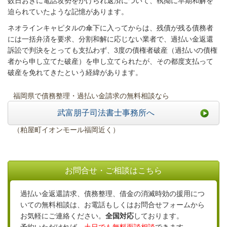
数日おきに電話攻勢をかけられ返済について、執拗に早期和解を
迫られていたような記憶があります。
ネオラインキャピタルの傘下に入ってからは、残債が残る債務者
には一括弁済を要求、分割和解に応じない業者で、過払い金返還
訴訟で判決をとっても支払わず、3度の債権者破産（過払いの債権
者から申し立てた破産）を申し立てられたが、その都度支払って
破産を免れてきたという経緯があります。
福岡県で債務整理・過払い金請求の無料相談なら
武富朋子司法書士事務所へ
（粕屋町イオンモール福岡近く）
お問合せ・ご相談はこちら
過払い金返還請求、債務整理、借金の消滅時効の援用につ
いての無料相談は、お電話もしくはお問合せフォームから
お気軽にご連絡ください。
全国対応
しております。