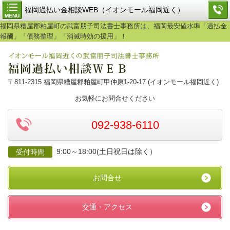
福岡過払い金相談WEB（イオンモール福岡近く）
MENU
福岡県糟屋郡粕屋町の武富朋子司法書士事務所は、福岡最安値水準「過払金
報酬」「債務整理」「消滅時効の援用」！
〒811-2315 福岡県糟屋郡粕屋町甲仲原1-20-17 (イオンモール福岡近く)
お気軽にお問合せください
092-938-6110
9:00～18:00(土日祝日は除く）
受付時間
お問合せ
交通・アクセス